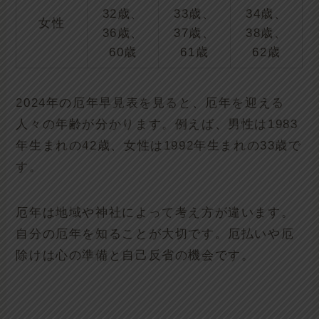
32歳、
33歳、
34歳、
女性
36歳、
37歳、
38歳、
60歳
61歳
62歳
2024年の厄年早見表を見ると、厄年を迎える
人々の年齢が分かります。例えば、男性は1983
年生まれの42歳、女性は1992年生まれの33歳で
す。
厄年は地域や神社によって考え方が違います。
自分の厄年を知ることが大切です。厄払いや厄
除けは心の準備と自己反省の機会です。