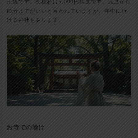
伝統です。初穂料は5,000円程度です。元旦から
節分までがいいと言われていますが、年中に行
ける神社もあります。
お寺での除け