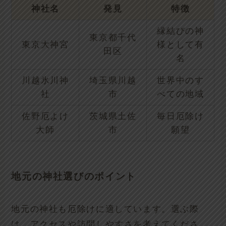
神社名
発見
特徴
縁結びの神
東京都千代
東京大神宮
様として有
田区
名
川越氷川神
埼玉県川越
世界中のす
社
市
べての地域
佐野厄よけ
茨城県土佐
毎日厄除け
大師
市
願望
地元の神社選びのポイント
地元の神社も厄除けに適しています。選ぶ際
は、アクセスや訪問しやすさを考えてくださ